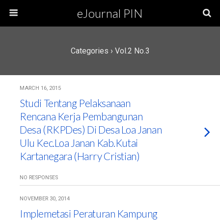
eJournal PIN
Categories ›
Vol.2 No.3
MARCH 16, 2015
Studi Tentang Pelaksanaan
Rencana Kerja Pembangunan
Desa (RKPDes) Di Desa Loa Janan
Ulu Kec.Loa Janan Kab.Kutai
Kartanegara (Harry Cristian)
NO RESPONSES
NOVEMBER 30, 2014
Implemetasi Peraturan Kampung