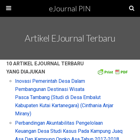
eJournal PIN
Artikel EJournal Terbaru
10 ARTIKEL EJOURNAL TERBARU
YANG DIAJUKAN
Inovasi Pemerintah Desa Dalam
Pembangunan Destinasi Wisata
Pasca Tambang (Studi di Desa Embalut
Kabupaten Kutai Kartanegara) (Cinthania Anjar
Mirany)
Perbandingan Akuntabilitas Pengelolaan
Keuangan Desa Studi Kasus Pada Kampung Juaq
Asa Dan Kampung Ongko Asa Tahun 2017-2018