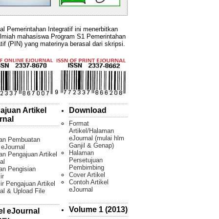
al Pemerintahan Integratif ini menerbitkan
ilmiah mahasiswa Program S1 Pemerintahan
tif (PIN) yang materinya berasal dari skripsi.
ajuan Artikel
Download
rnal
Format
Artikel/Halaman
eJournal (mulai hlm
an Pembuatan
Ganjil & Genap)
l eJournal
Halaman
n Pengajuan Artikel
Persetujuan
al
Pembimbing
an Pengisian
Cover Artikel
ir
Contoh Artikel
ir Pengajuan Artikel
eJournal
al & Upload File
Volume 1 (2013)
el eJournal