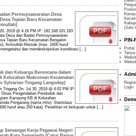
Dalam
Pelaya
Puske
 Badan Permuysawaratan Desa
Kampun
Kecam
 Desa Tepian Baru Kecamatan
Kabupa
inullah)
(Julio 
 20, 2019 @ 4:16 PM IP: 192.168.101.183
Kepala Desa dan Badan Permuysawaratan
PIN-F
Desa Tepian Baru Kecamatan Bengalon
): Aminullah Abstrak (max. 1600 huruf
Portal
uk mengetahui dan mendeskripsikan koordinasi […]
Tanya-
Websit
Websi
uk dan Keluarga Berencana dalam
Admi
i Kelurahan Makroman Kecamatan
s Sylvarian Tingang Langoday)
Regist
Login
an Tingang On: Jul 30, 2019 @ 4:02 PM IP:
egi Dinas Pengendalian Penduduk dan
ogram Kampung KB di Kelurahan
Demo
nda Pengarang (nama mhs): Stanislaus
0 huruf atau 250 kata): Penelitian ini bertujuan untuk […]
ap Semangat Kerja Pegawai Negeri
aerah Kota Samarinda (Catur Bagus