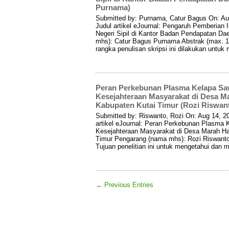
Purnama)
Submitted by: Purnama, Catur Bagus On: Au
Judul artikel eJournal: Pengaruh Pemberian
Negeri Sipil di Kantor Badan Pendapatan D
mhs): Catur Bagus Purnama Abstrak (max. 16
rangka penulisan skripsi ini dilakukan untuk
Peran Perkebunan Plasma Kelapa Sa
Kesejahteraan Masyarakat di Desa M
Kabupaten Kutai Timur (Rozi Riswan
Submitted by: Riswanto, Rozi On: Aug 14, 2
artikel eJournal: Peran Perkebunan Plasma
Kesejahteraan Masyarakat di Desa Marah H
Timur Pengarang (nama mhs): Rozi Riswanto 
Tujuan penelitian ini untuk mengetahui dan 
← Previous Entries