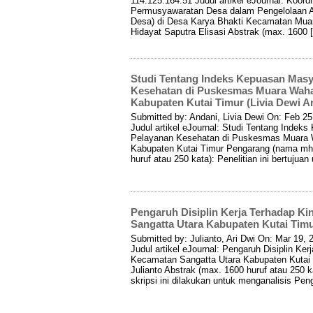
114.125.164.51 Judul artikel eJournal: Koor
Permusyawaratan Desa dalam Pengelolaan 
Desa) di Desa Karya Bhakti Kecamatan Mua
Hidayat Saputra Elisasi Abstrak (max. 1600 
Studi Tentang Indeks Kepuasan Masy
Kesehatan di Puskesmas Muara Wah
Kabupaten Kutai Timur (Livia Dewi A
Submitted by: Andani, Livia Dewi On: Feb 2
Judul artikel eJournal: Studi Tentang Inde
Pelayanan Kesehatan di Puskesmas Muara
Kabupaten Kutai Timur Pengarang (nama mhs
huruf atau 250 kata): Penelitian ini bertuju
Pengaruh Disiplin Kerja Terhadap Ki
Sangatta Utara Kabupaten Kutai Timur
Submitted by: Julianto, Ari Dwi On: Mar 19
Judul artikel eJournal: Pengaruh Disiplin Ke
Kecamatan Sangatta Utara Kabupaten Kutai 
Julianto Abstrak (max. 1600 huruf atau 250 k
skripsi ini dilakukan untuk menganalisis Pen