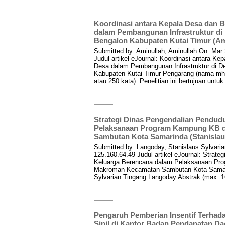
Koordinasi antara Kepala Desa dan
dalam Pembangunan Infrastruktur di
Bengalon Kabupaten Kutai Timur (Am
Submitted by: Aminullah, Aminullah On: Mar
Judul artikel eJournal: Koordinasi antara 
Desa dalam Pembangunan Infrastruktur di 
Kabupaten Kutai Timur Pengarang (nama mhs
atau 250 kata): Penelitian ini bertujuan unt
Strategi Dinas Pengendalian Pendud
Pelaksanaan Program Kampung KB d
Sambutan Kota Samarinda (Stanislau
Submitted by: Langoday, Stanislaus Sylvari
125.160.64.49 Judul artikel eJournal: Strat
Keluarga Berencana dalam Pelaksanaan Pr
Makroman Kecamatan Sambutan Kota Samari
Sylvarian Tingang Langoday Abstrak (max. 160
Pengaruh Pemberian Insentif Terhad
Sipil di Kantor Badan Pendapatan D