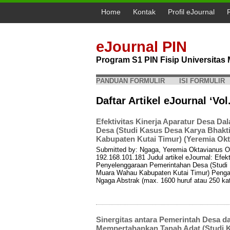
Home
Kontak
Profil eJournal
eJournal PIN
Program S1 PIN Fisip Universita
PANDUAN FORMULIR
ISI FORMULIR
Daftar Artikel eJournal ‘Vol
Efektivitas Kinerja Aparatur Desa D
Desa (Studi Kasus Desa Karya Bhak
Kabupaten Kutai Timur) (Yeremia Ok
Submitted by: Ngaga, Yeremia Oktavianus O
192.168.101.181 Judul artikel eJournal: Efek
Penyelenggaraan Pemerintahan Desa (Studi
Muara Wahau Kabupaten Kutai Timur) Penga
Ngaga Abstrak (max. 1600 huruf atau 250 kat
Sinergitas antara Pemerintah Desa d
Mempertahankan Tanah Adat (Studi