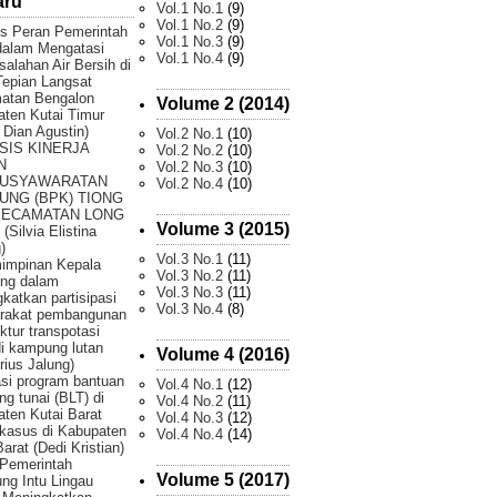
aru
Vol.1 No.1
(9)
Vol.1 No.2
(9)
is Peran Pemerintah
Vol.1 No.3
(9)
dalam Mengatasi
Vol.1 No.4
(9)
alahan Air Bersih di
epian Langsat
atan Bengalon
Volume 2 (2014)
ten Kutai Timur
 Dian Agustin)
Vol.2 No.1
(10)
SIS KINERJA
Vol.2 No.2
(10)
N
Vol.2 No.3
(10)
USYAWARATAN
Vol.2 No.4
(10)
UNG (BPK) TIONG
KECAMATAN LONG
Volume 3 (2015)
(Silvia Elistina
)
Vol.3 No.1
(11)
impinan Kepala
Vol.3 No.2
(11)
ng dalam
Vol.3 No.3
(11)
katkan partisipasi
Vol.3 No.4
(8)
rakat pembangunan
uktur transpotasi
di kampung lutan
Volume 4 (2016)
rius Jalung)
si program bantuan
Vol.4 No.1
(12)
ng tunai (BLT) di
Vol.4 No.2
(11)
ten Kutai Barat
Vol.4 No.3
(12)
 kasus di Kabupaten
Vol.4 No.4
(14)
Barat (Dedi Kristian)
Pemerintah
Volume 5 (2017)
g Intu Lingau