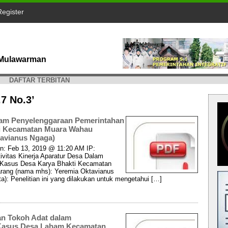
Register
s Mulawarman
DAFTAR TERBITAN
.7 No.3’
alam Penyelenggaraan Pemerintahan
ti Kecamatan Muara Wahau
tavianus Ngaga)
n: Feb 13, 2019 @ 11:20 AM IP:
tivitas Kinerja Aparatur Desa Dalam
 Kasus Desa Karya Bhakti Kecamatan
rang (nama mhs): Yeremia Oktavianus
a): Penelitian ini yang dilakukan untuk mengetahui […]
an Tokoh Adat dalam
 Kasus Desa Laham Kecamatan