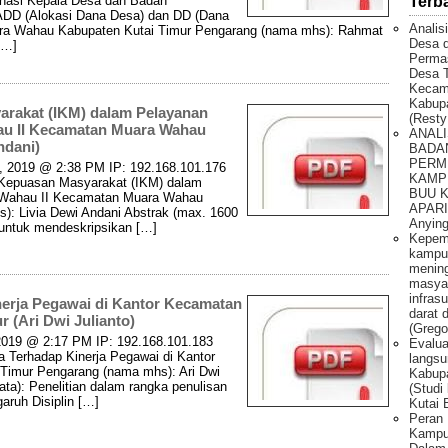
dinasi Kepala Desa dan Badan
Terb
ADD (Alokasi Dana Desa) dan DD (Dana
Analis
ra Wahau Kabupaten Kutai Timur Pengarang (nama mhs): Rahmat
Desa 
[…]
Permas
Desa T
Kecam
Kabupa
arakat (IKM) dalam Pelayanan
(Resty
au II Kecamatan Muara Wahau
ANALI
ndani)
BADA
PERM
5, 2019 @ 2:38 PM IP: 192.168.101.176
KAMP
ks Kepuasan Masyarakat (IKM) dalam
BUU 
 Wahau II Kecamatan Muara Wahau
APARI 
): Livia Dewi Andani Abstrak (max. 1600
Anying
an untuk mendeskripsikan […]
Kepem
kampu
mening
masya
infras
nerja Pegawai di Kantor Kecamatan
darat 
 (Ari Dwi Julianto)
(Grego
, 2019 @ 2:17 PM IP: 192.168.101.183
Evalua
rja Terhadap Kinerja Pegawai di Kantor
langsu
Timur Pengarang (nama mhs): Ari Dwi
Kabupa
ata): Penelitian dalam rangka penulisan
(Studi
garuh Disiplin […]
Kutai 
Peran 
Kampun