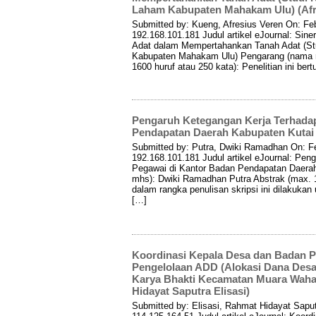
Laham Kabupaten Mahakam Ulu) (Afr
Submitted by: Kueng, Afresius Veren On: Fe
192.168.101.181 Judul artikel eJournal: Sin
Adat dalam Mempertahankan Tanah Adat (S
Kabupaten Mahakam Ulu) Pengarang (nama m
1600 huruf atau 250 kata): Penelitian ini be
Pengaruh Ketegangan Kerja Terhadap
Pendapatan Daerah Kabupaten Kutai
Submitted by: Putra, Dwiki Ramadhan On: F
192.168.101.181 Judul artikel eJournal: Pen
Pegawai di Kantor Badan Pendapatan Daera
mhs): Dwiki Ramadhan Putra Abstrak (max. 16
dalam rangka penulisan skripsi ini dilakuka
[…]
Koordinasi Kepala Desa dan Badan 
Pengelolaan ADD (Alokasi Dana Desa
Karya Bhakti Kecamatan Muara Waha
Hidayat Saputra Elisasi)
Submitted by: Elisasi, Rahmat Hidayat Sapu