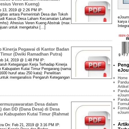
esius Veren Kueng)
b 13, 2019 @ 2:26 PM IP:
ergitas antara Pemerintah Desa dan Tokoh
eJourn
tudi Kasus Desa Laham Kecamatan Laham
karya 
hs): Afresius Veren Kueng Abstrak (max.
Integra
rtujuan untuk mengetahui […]
 Kinerja Pegawai di Kantor Badan
 Timur (Dwiki Ramadhan Putra)
eb 14, 2019 @ 1:48 PM IP:
garuh Ketegangan Kerja Terhadap Kinerja
Peng
h Kabupaten Kutai Timur Pengarang (nama
eJou
00 huruf atau 250 kata): Penelitian
n untuk menganalisis Pengaruh Ketegangan
Home
Pandu
Artike
Pandua
eJourn
Pandu
Permusyawaratan Desa dalam
Formul
Formul
) dan DD (Dana Desa) di Desa
eJourn
u Kabupaten Kutai Timur (Rahmat
Artik
tra On: Feb 21, 2019 @ 3:16 PM IP: