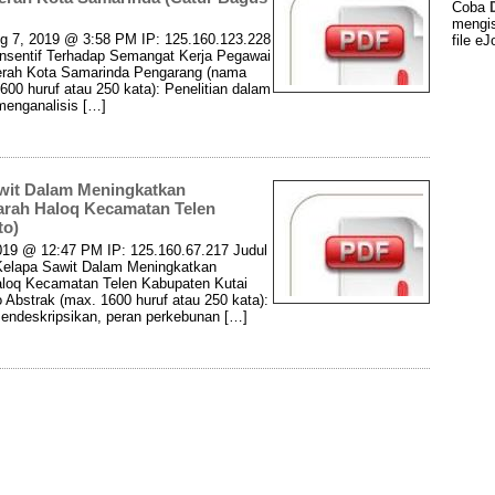
Coba
mengis
g 7, 2019 @ 3:58 PM IP: 125.160.123.228
file eJ
 Insentif Terhadap Semangat Kerja Pegawai
aerah Kota Samarinda Pengarang (nama
00 huruf atau 250 kata): Penelitian dalam
 menganalisis […]
wit Dalam Meningkatkan
arah Haloq Kecamatan Telen
to)
019 @ 12:47 PM IP: 125.160.67.217 Judul
 Kelapa Sawit Dalam Meningkatkan
aloq Kecamatan Telen Kabupaten Kutai
Abstrak (max. 1600 huruf atau 250 kata):
mendeskripsikan, peran perkebunan […]