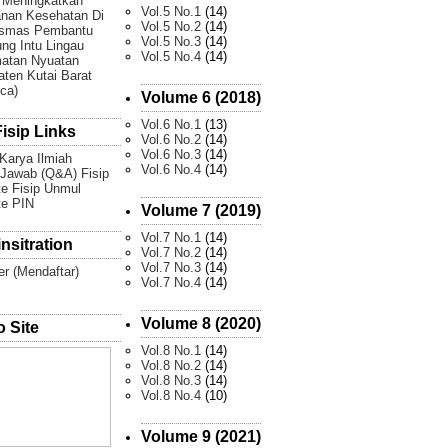
 Meningkatkan
Vol.5 No.1
(14)
nan Kesehatan Di
Vol.5 No.2
(14)
smas Pembantu
Vol.5 No.3
(14)
g Intu Lingau
Vol.5 No.4
(14)
atan Nyuatan
ten Kutai Barat
Ica)
Volume 6 (2018)
Vol.6 No.1
(13)
isip Links
Vol.6 No.2
(14)
Vol.6 No.3
(14)
 Karya Ilmiah
Vol.6 No.4
(14)
Jawab (Q&A) Fisip
e Fisip Unmul
te PIN
Volume 7 (2019)
Vol.7 No.1
(14)
nsitration
Vol.7 No.2
(14)
Vol.7 No.3
(14)
er (Mendaftar)
Vol.7 No.4
(14)
Volume 8 (2020)
 Site
Vol.8 No.1
(14)
Vol.8 No.2
(14)
Vol.8 No.3
(14)
Vol.8 No.4
(10)
Volume 9 (2021)