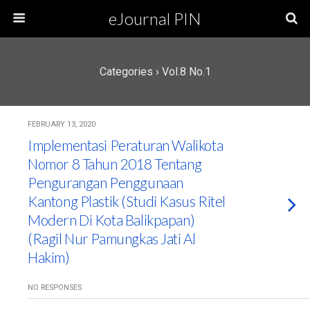
eJournal PIN
Categories ›
Vol.8 No.1
FEBRUARY 13, 2020
Implementasi Peraturan Walikota
Nomor 8 Tahun 2018 Tentang
Pengurangan Penggunaan
Kantong Plastik (Studi Kasus Ritel
Modern Di Kota Balikpapan)
(Ragil Nur Pamungkas Jati Al
Hakim)
NO RESPONSES