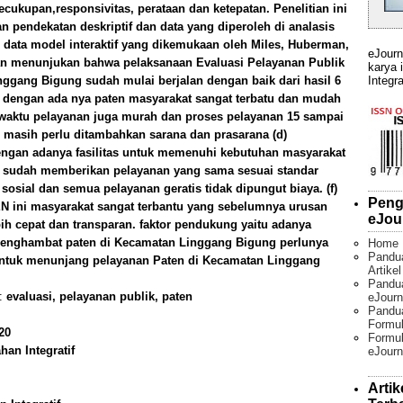
, kecukupan,responsivitas, perataan dan ketepatan. Penelitian ini
an pendekatan deskriptif dan data yang diperoleh di analasis
data model interaktif yang dikemukaan oleh Miles, Huberman,
eJourn
an menunjukan bahwa pelaksanaan Evaluasi Pelayanan Publik
karya 
Integra
ggang Bigung sudah mulai berjalan dengan baik dari hasil 6
tas, dengan ada nya paten masyarakat sangat terbatu dan mudah
, waktu pelayanan juga murah dan proses pelayanan 15 sampai
u masih perlu ditambahkan sarana dan prasarana (d)
dengan adanya fasilitas untuk memenuhi kebutuhan masyarakat
an sudah memberikan pelayanan yang sama sesuai standar
osial dan semua pelayanan geratis tidak dipungut biaya. (f)
Peng
EN ini masyarakat sangat terbantu yang sebelumnya urusan
eJou
ebih cepat dan transparan. faktor pendukung yaitu adanya
r penghambat paten di Kecamatan Linggang Bigung perlunya
Home
Pandu
untuk menunjang pelayanan Paten di Kecamatan Linggang
Artike
Pandua
):
evaluasi, pelayanan publik, paten
eJourn
Pandu
Formul
20
Formul
an Integratif
eJourn
Artik