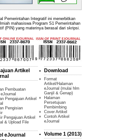
al Pemerintahan Integratif ini menerbitkan
ilmiah mahasiswa Program S1 Pemerintahan
tif (PIN) yang materinya berasal dari skripsi.
ajuan Artikel
Download
rnal
Format
Artikel/Halaman
eJournal (mulai hlm
an Pembuatan
Ganjil & Genap)
l eJournal
Halaman
n Pengajuan Artikel
Persetujuan
al
Pembimbing
an Pengisian
Cover Artikel
ir
Contoh Artikel
ir Pengajuan Artikel
eJournal
al & Upload File
Volume 1 (2013)
el eJournal