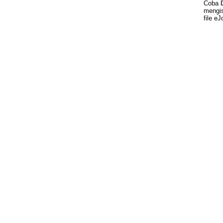
Coba
mengis
file eJ