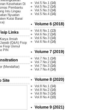
 Meningkatkan
Vol.5 No.1
(14)
nan Kesehatan Di
Vol.5 No.2
(14)
smas Pembantu
Vol.5 No.3
(14)
g Intu Lingau
Vol.5 No.4
(14)
atan Nyuatan
ten Kutai Barat
Ica)
Volume 6 (2018)
Vol.6 No.1
(13)
isip Links
Vol.6 No.2
(14)
Vol.6 No.3
(14)
 Karya Ilmiah
Vol.6 No.4
(14)
Jawab (Q&A) Fisip
e Fisip Unmul
te PIN
Volume 7 (2019)
Vol.7 No.1
(14)
nsitration
Vol.7 No.2
(14)
Vol.7 No.3
(14)
er (Mendaftar)
Vol.7 No.4
(14)
Volume 8 (2020)
 Site
Vol.8 No.1
(14)
Vol.8 No.2
(14)
Vol.8 No.3
(14)
Vol.8 No.4
(10)
Volume 9 (2021)