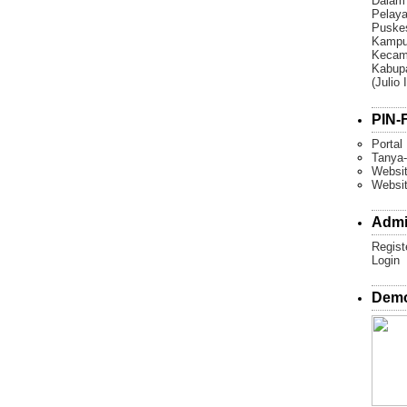
Dalam
Pelaya
Puske
Kampun
Kecam
Kabupa
(Julio 
PIN-F
Portal
Tanya-
Websit
Websi
Admi
Regist
Login
Demo