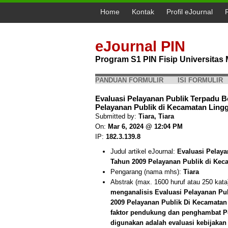
Home
Kontak
Profil eJournal
eJournal PIN
Program S1 PIN Fisip Universita
PANDUAN FORMULIR
ISI FORMULIR
Evaluasi Pelayanan Publik Terpadu
Pelayanan Publik di Kecamatan Lingg
Submitted by:
Tiara, Tiara
On:
Mar 6, 2024 @ 12:04 PM
IP:
182.3.139.8
Judul artikel eJournal:
Evaluasi Pelay
Tahun 2009 Pelayanan Publik di Kec
Pengarang (nama mhs):
Tiara
Abstrak (max. 1600 huruf atau 250 kata
menganalisis Evaluasi Pelayanan P
2009 Pelayanan Publik Di Kecamatan
faktor pendukung dan penghambat P
digunakan adalah evaluasi kebijakan