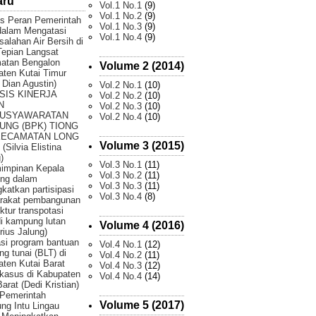
aru
Vol.1 No.1
(9)
Vol.1 No.2
(9)
is Peran Pemerintah
Vol.1 No.3
(9)
dalam Mengatasi
Vol.1 No.4
(9)
alahan Air Bersih di
epian Langsat
atan Bengalon
Volume 2 (2014)
ten Kutai Timur
 Dian Agustin)
Vol.2 No.1
(10)
SIS KINERJA
Vol.2 No.2
(10)
N
Vol.2 No.3
(10)
USYAWARATAN
Vol.2 No.4
(10)
UNG (BPK) TIONG
KECAMATAN LONG
Volume 3 (2015)
(Silvia Elistina
)
Vol.3 No.1
(11)
impinan Kepala
Vol.3 No.2
(11)
ng dalam
Vol.3 No.3
(11)
katkan partisipasi
Vol.3 No.4
(8)
rakat pembangunan
uktur transpotasi
di kampung lutan
Volume 4 (2016)
rius Jalung)
si program bantuan
Vol.4 No.1
(12)
ng tunai (BLT) di
Vol.4 No.2
(11)
ten Kutai Barat
Vol.4 No.3
(12)
 kasus di Kabupaten
Vol.4 No.4
(14)
Barat (Dedi Kristian)
Pemerintah
Volume 5 (2017)
g Intu Lingau