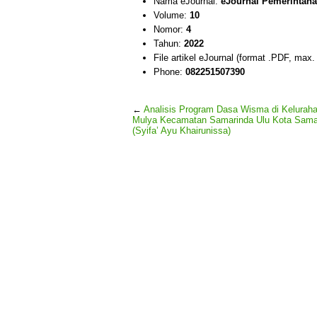
Nama eJournal:
eJournal Pemerintahan
Volume:
10
Nomor:
4
Tahun:
2022
File artikel eJournal (format .PDF, max
Phone:
082251507390
←
Analisis Program Dasa Wisma di Kelurah
Mulya Kecamatan Samarinda Ulu Kota Sama
(Syifa’ Ayu Khairunissa)