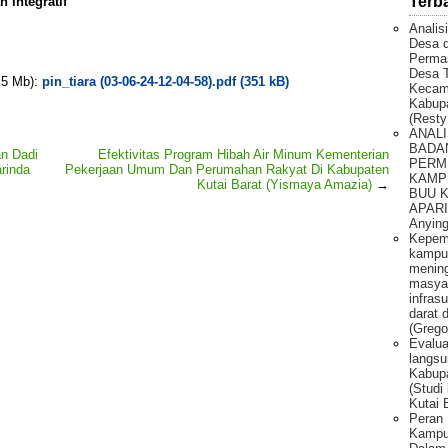
Terb
 Integratif
Analis
Desa 
Permas
Desa T
. 5 Mb):
pin_tiara (03-06-24-12-04-58).pdf (351 kB)
Kecam
Kabupa
(Resty
ANALI
BADA
an Dadi
Efektivitas Program Hibah Air Minum Kementerian
PERM
rinda
Pekerjaan Umum Dan Perumahan Rakyat Di Kabupaten
KAMP
Kutai Barat (Yismaya Amazia)
→
BUU 
APARI 
Anying
Kepem
kampu
mening
masya
infras
darat 
(Grego
Evalua
langsu
Kabupa
(Studi
Kutai 
Peran 
Kampun