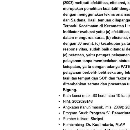
(2003) meliputi efektifitas, efisiensi
merupakan penelitian kualitatif deng
dengan menggunakan teknis analisis 
dan Saldana. Hasil temuan dilapang
Terpadu Kecamatan di Kecamatan Lin
Indikator evaluasi yaitu (a) efektifi
dalam mengurus surat, (b) efisiensi
dengan 30 menit. (c) kecukupan yait
responsivitas, sudah baik ditandai 
(e) perataan, yaitu petugas pelayan
pelayanan tanpa membedakan status s
ketepatan, yaitu dengan adanya PAT
pelayanan berbelit- belit sekarang l
fasilitas tempat dan SOP dan fakto
ditambahkan sarana dan prasarana 
Bigung.
Kata kunci (max. 80 huruf atau 10 kata
NIM:
2002026148
Angkatan (tahun masuk, mis. 2009):
20
Program Studi:
Program S1 Pemerintah
Sumber tulisan:
Skripsi
Pembimbing:
Dr. Kus Indarto, M.AP