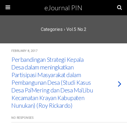
eJournal PIN
Categories ›
Vol.5 No.2
FEBRUARY 8, 2017
Perbandingan Strategi Kepala
Desa dalam meningkatkan
Partisipasi Masyarakat dalam
Pembangunan Desa (Studi Kasus
Desa Pa’Mering dan Desa Ma’Libu
Kecamatan Krayan Kabupaten
Nunukan) (Roy Rickardo)
NO RESPONSES