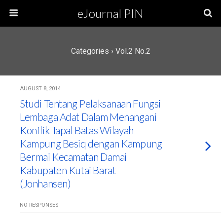
eJournal PIN
Categories ›
Vol.2 No.2
AUGUST 8, 2014
Studi Tentang Pelaksanaan Fungsi
Lembaga Adat Dalam Menangani
Konflik Tapal Batas Wilayah
Kampung Besiq dengan Kampung
Bermai Kecamatan Damai
Kabupaten Kutai Barat
(Jonhansen)
NO RESPONSES