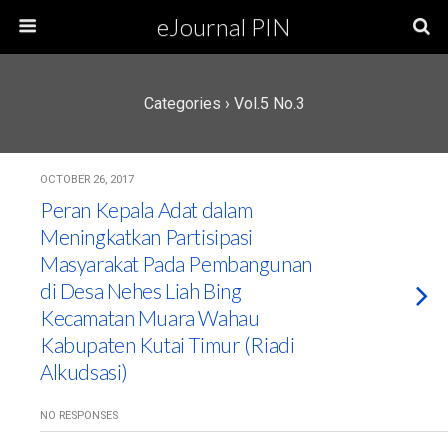
eJournal PIN
Categories ›
Vol.5 No.3
OCTOBER 26, 2017
Peran Kepala Adat dalam
Meningkatkan Partisipasi
Masyarakat Pada Pembangunan
di Desa Nehes Liah Bing
Kecamatan Muara Wahau
Kabupaten Kutai Timur (Riadi
Alkudsasi)
NO RESPONSES