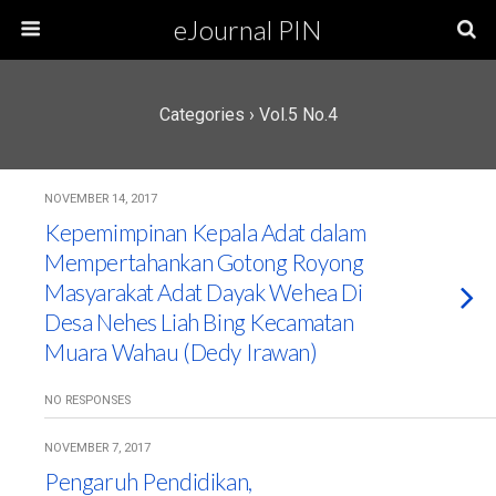
eJournal PIN
Categories ›
Vol.5 No.4
NOVEMBER 14, 2017
Kepemimpinan Kepala Adat dalam
Mempertahankan Gotong Royong
Masyarakat Adat Dayak Wehea Di
Desa Nehes Liah Bing Kecamatan
Muara Wahau (Dedy Irawan)
NO RESPONSES
NOVEMBER 7, 2017
Pengaruh Pendidikan,