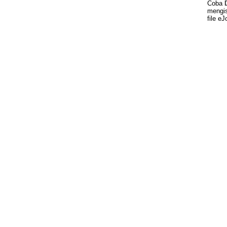
Coba
mengis
file eJ