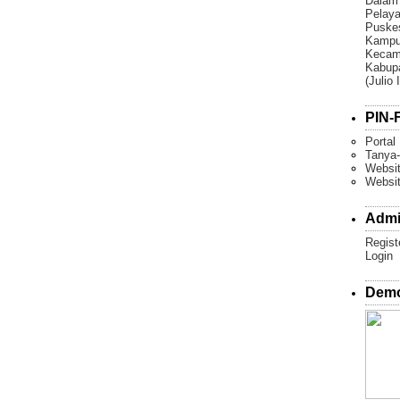
Dalam
Pelaya
Puske
Kampun
Kecam
Kabupa
(Julio 
PIN-F
Portal
Tanya-
Websit
Websi
Admi
Regist
Login
Demo