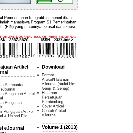
al Pemerintahan Integratif ini menerbitkan
ilmiah mahasiswa Program S1 Pemerintahan
tif (PIN) yang materinya berasal dari skripsi.
ajuan Artikel
Download
rnal
Format
Artikel/Halaman
eJournal (mulai hlm
an Pembuatan
Ganjil & Genap)
l eJournal
Halaman
n Pengajuan Artikel
Persetujuan
al
Pembimbing
an Pengisian
Cover Artikel
ir
Contoh Artikel
ir Pengajuan Artikel
eJournal
al & Upload File
Volume 1 (2013)
el eJournal