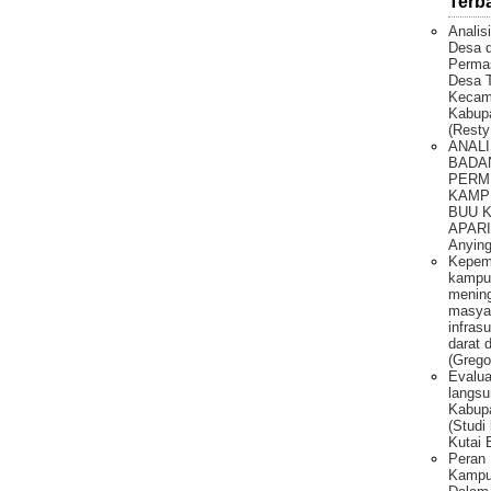
Terb
Analis
Desa 
Permas
Desa T
Kecam
Kabupa
(Resty
ANALI
BADA
PERM
KAMP
BUU 
APARI 
Anying
Kepem
kampu
mening
masya
infras
darat 
(Grego
Evalua
langsu
Kabupa
(Studi
Kutai 
Peran 
Kampun