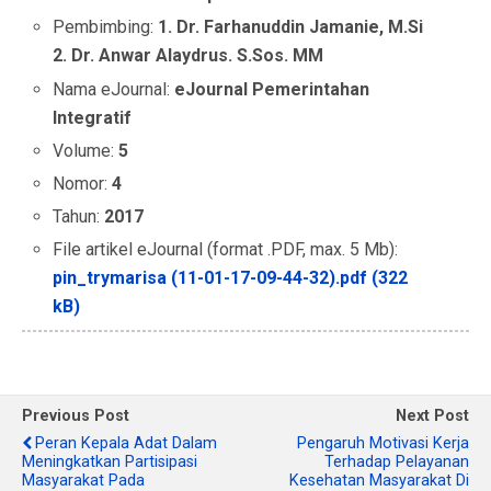
Pembimbing:
1. Dr. Farhanuddin Jamanie, M.Si
2. Dr. Anwar Alaydrus. S.Sos. MM
Nama eJournal:
eJournal Pemerintahan
Integratif
Volume:
5
Nomor:
4
Tahun:
2017
File artikel eJournal (format .PDF, max. 5 Mb):
pin_trymarisa (11-01-17-09-44-32).pdf (322
kB)
Previous Post
Next Post
Peran Kepala Adat Dalam
Pengaruh Motivasi Kerja
Meningkatkan Partisipasi
Terhadap Pelayanan
Masyarakat Pada
Kesehatan Masyarakat Di