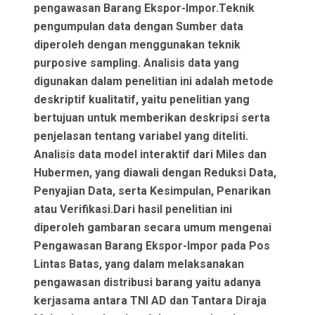
pengawasan Barang Ekspor-Impor.Teknik
pengumpulan data dengan Sumber data
diperoleh dengan menggunakan teknik
purposive sampling. Analisis data yang
digunakan dalam penelitian ini adalah metode
deskriptif kualitatif, yaitu penelitian yang
bertujuan untuk memberikan deskripsi serta
penjelasan tentang variabel yang diteliti.
Analisis data model interaktif dari Miles dan
Hubermen, yang diawali dengan Reduksi Data,
Penyajian Data, serta Kesimpulan, Penarikan
atau Verifikasi.Dari hasil penelitian ini
diperoleh gambaran secara umum mengenai
Pengawasan Barang Ekspor-Impor pada Pos
Lintas Batas, yang dalam melaksanakan
pengawasan distribusi barang yaitu adanya
kerjasama antara TNI AD dan Tantara Diraja