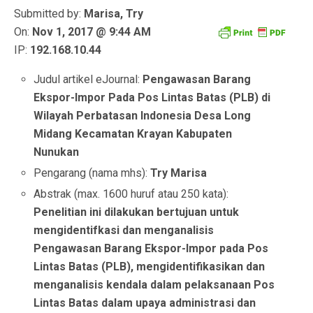
Submitted by:
Marisa, Try
On:
Nov 1, 2017 @ 9:44 AM
IP:
192.168.10.44
Judul artikel eJournal:
Pengawasan Barang
Ekspor-Impor Pada Pos Lintas Batas (PLB) di
Wilayah Perbatasan Indonesia Desa Long
Midang Kecamatan Krayan Kabupaten
Nunukan
Pengarang (nama mhs):
Try Marisa
Abstrak (max. 1600 huruf atau 250 kata):
Penelitian ini dilakukan bertujuan untuk
mengidentifkasi dan menganalisis
Pengawasan Barang Ekspor-Impor pada Pos
Lintas Batas (PLB), mengidentifikasikan dan
menganalisis kendala dalam pelaksanaan Pos
Lintas Batas dalam upaya administrasi dan