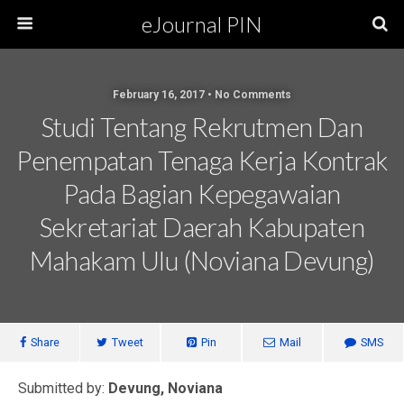
eJournal PIN
February 16, 2017 • No Comments
Studi Tentang Rekrutmen Dan
Penempatan Tenaga Kerja Kontrak
Pada Bagian Kepegawaian
Sekretariat Daerah Kabupaten
Mahakam Ulu (Noviana Devung)
Share
Tweet
Pin
Mail
SMS
Submitted by:
Devung, Noviana