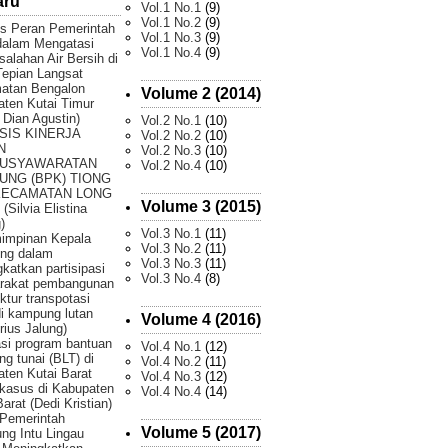
aru
Vol.1 No.1
(9)
Vol.1 No.2
(9)
is Peran Pemerintah
Vol.1 No.3
(9)
dalam Mengatasi
Vol.1 No.4
(9)
alahan Air Bersih di
epian Langsat
atan Bengalon
Volume 2 (2014)
ten Kutai Timur
 Dian Agustin)
Vol.2 No.1
(10)
SIS KINERJA
Vol.2 No.2
(10)
N
Vol.2 No.3
(10)
USYAWARATAN
Vol.2 No.4
(10)
UNG (BPK) TIONG
KECAMATAN LONG
Volume 3 (2015)
(Silvia Elistina
)
Vol.3 No.1
(11)
impinan Kepala
Vol.3 No.2
(11)
ng dalam
Vol.3 No.3
(11)
katkan partisipasi
Vol.3 No.4
(8)
rakat pembangunan
uktur transpotasi
di kampung lutan
Volume 4 (2016)
rius Jalung)
si program bantuan
Vol.4 No.1
(12)
ng tunai (BLT) di
Vol.4 No.2
(11)
ten Kutai Barat
Vol.4 No.3
(12)
 kasus di Kabupaten
Vol.4 No.4
(14)
Barat (Dedi Kristian)
Pemerintah
Volume 5 (2017)
g Intu Lingau