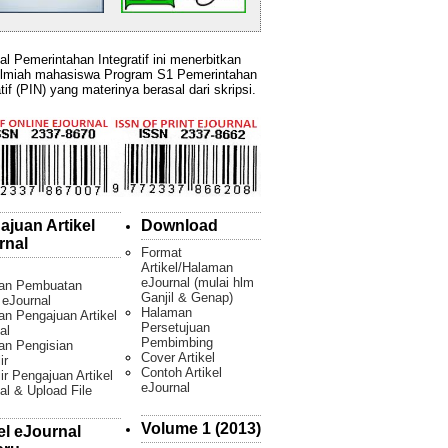
al Pemerintahan Integratif ini menerbitkan
ilmiah mahasiswa Program S1 Pemerintahan
tif (PIN) yang materinya berasal dari skripsi.
ajuan Artikel
Download
rnal
Format
Artikel/Halaman
eJournal (mulai hlm
an Pembuatan
Ganjil & Genap)
l eJournal
Halaman
n Pengajuan Artikel
Persetujuan
al
Pembimbing
an Pengisian
Cover Artikel
ir
Contoh Artikel
ir Pengajuan Artikel
eJournal
al & Upload File
Volume 1 (2013)
el eJournal