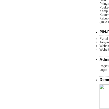
Dalam
Pelaya
Puske
Kampun
Kecam
Kabupa
(Julio 
PIN-F
Portal
Tanya-
Websit
Websi
Admi
Regist
Login
Demo