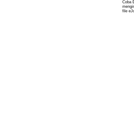
Coba
mengis
file eJ