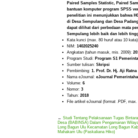
Paired Samples Statistic, Paired Sa
bantuan komputer program SPSS versi 
penelitian ini menunjukkan bahwa H0
di Desa Sempulang dan Desa Padang
dapat dilihat dari perbedaan mata p
Sempulang lebih baik dan lebih tingg
Kata kunci (max. 80 huruf atau 10 kata
NIM:
1402025240
Angkatan (tahun masuk, mis. 2009):
20
Program Studi:
Program S1 Pemerintah
Sumber tulisan:
Skripsi
Pembimbing:
1. Prof. Dr. Hj. Aji Rat
Nama eJournal:
eJournal Pemerintahan
Volume:
6
Nomor:
3
Tahun:
2018
File artikel eJournal (format .PDF, max
←
Studi Tentang Pelaksanaan Tugas Bintar
Desa (BABINSA) Dalam Pengamanan Wilaya
Long Bagun Ulu Kecamatan Long Bagun Kab
Mahakam Ulu (Paskaliana Hiko)