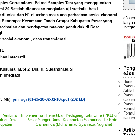
mples Correlations, Paired Samples Test yang menggunakan
20.Setelah digunakan rangkaian uji statistik, hasil
 di tolak dan H1 di terima maka ada perbedaan sosial ekonomi
eJourn
 Pengrapat Kecamatan Tanah Grogot Kabupaten Paser yang
karya 
Integra
encaharian dan pendapatan rata-rata penduduk di Desa
i.
):
sosial ekonomi, desa transmigrasi.
14
an Integratif
Peng
na Kusuma, M.Si 2. Drs. H. Sugandhi,M.Si
eJou
 Integratif
Home
Pandu
Artike
Pandua
. 5 Mb):
pin_ogi (01-26-18-02-31-10).pdf (282 kB)
eJourn
Pandu
Formul
Formul
a Pembina
Implementasi Penertiban Pedagang Kaki Lima (PKL) di
eJourn
h di Desa
Pasar Sungai Dama Kecamatan Samarinda Ilir Kota
upaten
Samarinda (Muhammad Syahreza Nugraha)
→
Artik