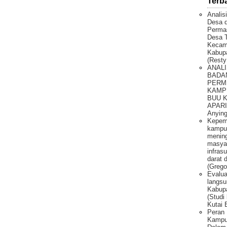
Terb
Analis
Desa 
Permas
Desa T
Kecam
Kabupa
(Resty
ANALI
BADA
PERM
KAMP
BUU 
APARI 
Anying
Kepem
kampu
mening
masya
infras
darat 
(Grego
Evalua
langsu
Kabupa
(Studi
Kutai 
Peran 
Kampun