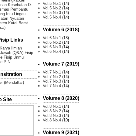
 Meningkatkan
Vol.5 No.1
(14)
nan Kesehatan Di
Vol.5 No.2
(14)
smas Pembantu
Vol.5 No.3
(14)
g Intu Lingau
Vol.5 No.4
(14)
atan Nyuatan
ten Kutai Barat
Ica)
Volume 6 (2018)
Vol.6 No.1
(13)
isip Links
Vol.6 No.2
(14)
Vol.6 No.3
(14)
 Karya Ilmiah
Vol.6 No.4
(14)
Jawab (Q&A) Fisip
e Fisip Unmul
te PIN
Volume 7 (2019)
Vol.7 No.1
(14)
nsitration
Vol.7 No.2
(14)
Vol.7 No.3
(14)
er (Mendaftar)
Vol.7 No.4
(14)
Volume 8 (2020)
 Site
Vol.8 No.1
(14)
Vol.8 No.2
(14)
Vol.8 No.3
(14)
Vol.8 No.4
(10)
Volume 9 (2021)