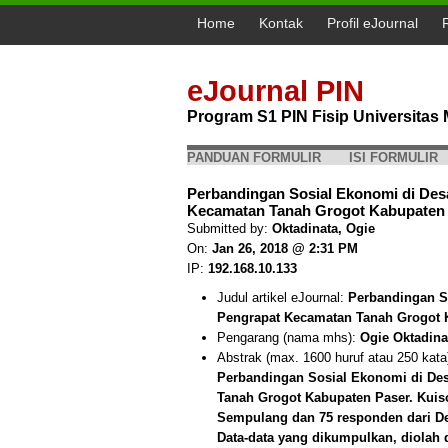
Home
Kontak
Profil eJournal
eJournal PIN
Program S1 PIN Fisip Universita
PANDUAN FORMULIR
ISI FORMULIR
Perbandingan Sosial Ekonomi di De
Kecamatan Tanah Grogot Kabupaten P
Submitted by:
Oktadinata, Ogie
On:
Jan 26, 2018 @ 2:31 PM
IP:
192.168.10.133
Judul artikel eJournal:
Perbandingan S
Pengrapat Kecamatan Tanah Grogot 
Pengarang (nama mhs):
Ogie Oktadina
Abstrak (max. 1600 huruf atau 250 kata
Perbandingan Sosial Ekonomi di De
Tanah Grogot Kabupaten Paser. Kuis
Sempulang dan 75 responden dari De
Data-data yang dikumpulkan, diolah d