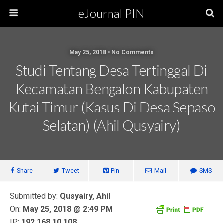
eJournal PIN
May 25, 2018 • No Comments
Studi Tentang Desa Tertinggal Di
Kecamatan Bengalon Kabupaten
Kutai Timur (Kasus Di Desa Sepaso
Selatan) (Ahil Qusyairy)
Share
Tweet
Pin
Mail
SMS
Submitted by:
Qusyairy, Ahil
On:
May 25, 2018 @ 2:49 PM
IP:
192.168.10.108