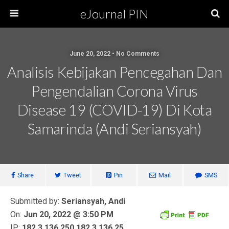
eJournal PIN
June 20, 2022 • No Comments
Analisis Kebijakan Pencegahan Dan
Pengendalian Corona Virus
Disease 19 (COVID-19) Di Kota
Samarinda (Andi Seriansyah)
Share
Tweet
Pin
Mail
SMS
Submitted by:
Seriansyah, Andi
On:
Jun 20, 2022 @ 3:50 PM
IP:
182.3.136.250,182.3.136.25