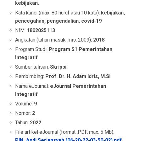
kebijakan.
Kata kunci (max. 80 huruf atau 10 kata):
kebijakan,
pencegahan, pengendalian, covid-19
NIM:
1802025113
Angkatan (tahun masuk, mis. 2009):
2018
Program Studi:
Program S1 Pemerintahan
Integratif
Sumber tulisan:
Skripsi
Pembimbing:
Prof. Dr. H. Adam Idris, M.Si
Nama eJournal:
eJournal Pemerintahan
Integratif
Volume:
9
Nomor:
2
Tahun:
2022
File artikel eJournal (format .PDF, max. 5 Mb):
PIN_Andi Seriansyah (06-20-22-03-50-02).pdf