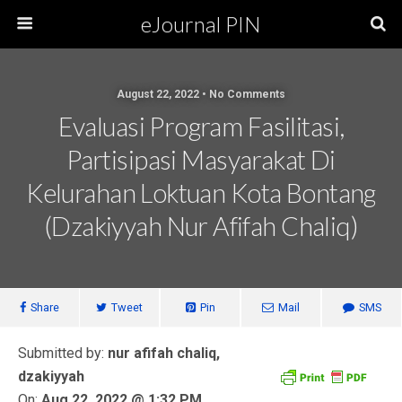
eJournal PIN
August 22, 2022 • No Comments
Evaluasi Program Fasilitasi,
Partisipasi Masyarakat Di
Kelurahan Loktuan Kota Bontang
(Dzakiyyah Nur Afifah Chaliq)
Share
Tweet
Pin
Mail
SMS
Submitted by:
nur afifah chaliq,
dzakiyyah
On:
Aug 22, 2022 @ 1:32 PM