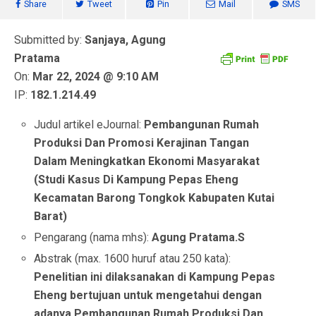
Share
Tweet
Pin
Mail
SMS
Submitted by:
Sanjaya, Agung
Pratama
On:
Mar 22, 2024 @ 9:10 AM
IP:
182.1.214.49
Judul artikel eJournal:
Pembangunan Rumah
Produksi Dan Promosi Kerajinan Tangan
Dalam Meningkatkan Ekonomi Masyarakat
(Studi Kasus Di Kampung Pepas Eheng
Kecamatan Barong Tongkok Kabupaten Kutai
Barat)
Pengarang (nama mhs):
Agung Pratama.S
Abstrak (max. 1600 huruf atau 250 kata):
Penelitian ini dilaksanakan di Kampung Pepas
Eheng bertujuan untuk mengetahui dengan
adanya Pembangunan Rumah Produksi Dan