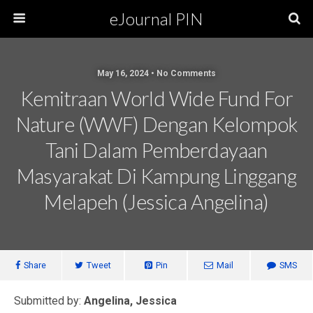
eJournal PIN
May 16, 2024 • No Comments
Kemitraan World Wide Fund For
Nature (WWF) Dengan Kelompok
Tani Dalam Pemberdayaan
Masyarakat Di Kampung Linggang
Melapeh (Jessica Angelina)
Share
Tweet
Pin
Mail
SMS
Submitted by:
Angelina, Jessica