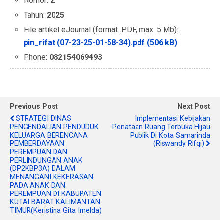
Nomor:
2
Tahun:
2025
File artikel eJournal (format .PDF, max. 5 Mb):
pin_rifat (07-23-25-01-58-34).pdf (506 kB)
Phone:
082154069493
Previous Post
Next Post
STRATEGI DINAS
Implementasi Kebijakan
PENGENDALIAN PENDUDUK
Penataan Ruang Terbuka Hijau
KELUARGA BERENCANA
Publik Di Kota Samarinda
PEMBERDAYAAN
(Riswandy Rifqi)
PEREMPUAN DAN
PERLINDUNGAN ANAK
(DP2KBP3A) DALAM
MENANGANI KEKERASAN
PADA ANAK DAN
PEREMPUAN DI KABUPATEN
KUTAI BARAT KALIMANTAN
TIMUR(Keristina Gita Imelda)