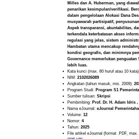
Milles dan A. Huberman, yang diawali
penarikan kesimpulan/verifikasi. Be
dalam pengelolaan Alokasi Dana Desa
musyawarah partisipatif, penyusuna
Aspek transparansi, akuntabilitas, d
terkendala keterbatasan akses inform
regulasi yang jelas, sistem administr
Hambatan utama mencakup rendahnya
kondisi geografis, dan minimnya pen
Governance memerlukan penguatan SDM
lebih luas.
Kata kunci (max. 80 huruf atau 10 kata
NIM:
2102026089
Angkatan (tahun masuk, mis. 2009):
20
Program Studi:
Program S1 Pemerintah
Sumber tulisan:
Skripsi
Pembimbing:
Prof. Dr. H. Adam Idris ,
Nama eJournal:
eJournal Pemerintahan
Volume:
12
Nomor:
4
Tahun:
2025
File artikel eJournal (format .PDF, max