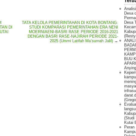
Terb
Analis
Desa 
Permas
Desa T
M
TATA KELOLA PEMERINTAHAN DI KOTA BONTANG:
Kecam
TAN DI
STUDI KOMPARASI PEMERINTAHAN ERA NENI
Kabupa
UTAI
MOERNIAENI-BASRI RASE PERIODE 2016-2021
(Resty
DENGAN BASRI RASE-NAJIRAH PERIODE 2021-
ANALI
2025 (Ummi Latifah Ma’sumah Jalil)
→
BADA
PERM
KAMP
BUU 
APARI 
Anying
Kepem
kampu
mening
masya
infras
darat 
(Grego
Evalua
langsu
Kabupa
(Studi
Kutai 
Peran 
Kampun