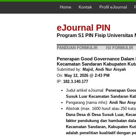
Home
Kontak
Profil eJournal
eJournal PIN
Program S1 PIN Fisip Universita
PANDUAN FORMULIR
ISI FORMULIR
Penerapan Good Governance Dalam P
Kecamatan Sandaran Kabupaten Kutai
Submitted by:
Majid, Andi Nur Aisyah
On:
May 12, 2026 @ 2:43 PM
IP:
182.3.140.177
Judul artikel eJournal:
Penerapan Good
Susuk Luar Kecamatan Sandaran Kab
Pengarang (nama mhs):
Andi Nur Aisy
Abstrak (max. 1600 huruf atau 250 kata
Dana Desa di Desa Susuk Luar, Kecam
faktor pendukung dan hambatan dala
Kecamatan Sandaran, Kabupaten Kutai
adalah penelitian kualitatif dengan pe