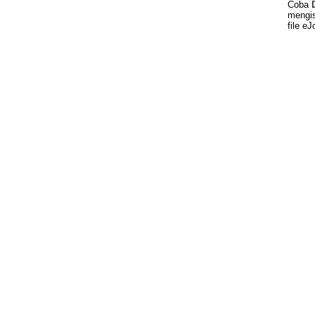
Coba
mengis
file eJ