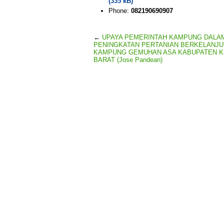
(335 kB)
Phone:
082190690907
←
UPAYA PEMERINTAH KAMPUNG DALA
PENINGKATAN PERTANIAN BERKELANJU
KAMPUNG GEMUHAN ASA KABUPATEN K
BARAT (Jose Pandean)