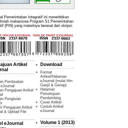
al Pemerintahan Integratif ini menerbitkan
ilmiah mahasiswa Program S1 Pemerintahan
tif (PIN) yang materinya berasal dari skripsi.
ajuan Artikel
Download
rnal
Format
Artikel/Halaman
eJournal (mulai hlm
an Pembuatan
Ganjil & Genap)
l eJournal
Halaman
n Pengajuan Artikel
Persetujuan
al
Pembimbing
an Pengisian
Cover Artikel
ir
Contoh Artikel
ir Pengajuan Artikel
eJournal
al & Upload File
Volume 1 (2013)
el eJournal