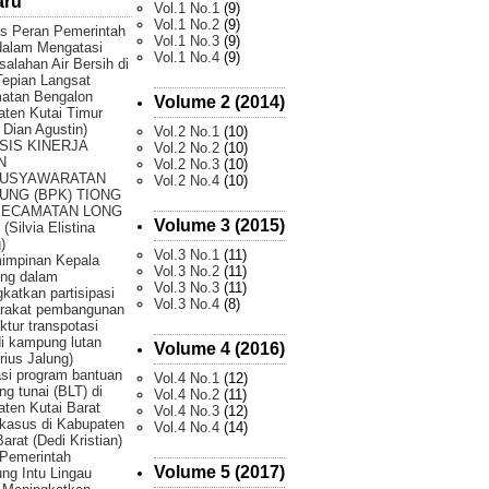
aru
Vol.1 No.1
(9)
Vol.1 No.2
(9)
is Peran Pemerintah
Vol.1 No.3
(9)
dalam Mengatasi
Vol.1 No.4
(9)
alahan Air Bersih di
epian Langsat
atan Bengalon
Volume 2 (2014)
ten Kutai Timur
 Dian Agustin)
Vol.2 No.1
(10)
SIS KINERJA
Vol.2 No.2
(10)
N
Vol.2 No.3
(10)
USYAWARATAN
Vol.2 No.4
(10)
UNG (BPK) TIONG
KECAMATAN LONG
Volume 3 (2015)
(Silvia Elistina
)
Vol.3 No.1
(11)
impinan Kepala
Vol.3 No.2
(11)
ng dalam
Vol.3 No.3
(11)
katkan partisipasi
Vol.3 No.4
(8)
rakat pembangunan
uktur transpotasi
di kampung lutan
Volume 4 (2016)
rius Jalung)
si program bantuan
Vol.4 No.1
(12)
ng tunai (BLT) di
Vol.4 No.2
(11)
ten Kutai Barat
Vol.4 No.3
(12)
 kasus di Kabupaten
Vol.4 No.4
(14)
Barat (Dedi Kristian)
Pemerintah
Volume 5 (2017)
g Intu Lingau