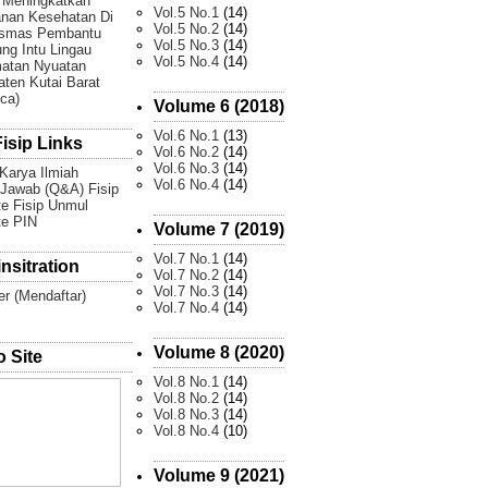
 Meningkatkan
Vol.5 No.1
(14)
nan Kesehatan Di
Vol.5 No.2
(14)
smas Pembantu
Vol.5 No.3
(14)
g Intu Lingau
Vol.5 No.4
(14)
atan Nyuatan
ten Kutai Barat
Ica)
Volume 6 (2018)
Vol.6 No.1
(13)
isip Links
Vol.6 No.2
(14)
Vol.6 No.3
(14)
 Karya Ilmiah
Vol.6 No.4
(14)
Jawab (Q&A) Fisip
e Fisip Unmul
te PIN
Volume 7 (2019)
Vol.7 No.1
(14)
nsitration
Vol.7 No.2
(14)
Vol.7 No.3
(14)
er (Mendaftar)
Vol.7 No.4
(14)
Volume 8 (2020)
 Site
Vol.8 No.1
(14)
Vol.8 No.2
(14)
Vol.8 No.3
(14)
Vol.8 No.4
(10)
Volume 9 (2021)