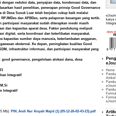
 dengan reduksi data, penyajian data, kondensasi data, dan
rdasarkan hasil penelitian, penerapan prinsip Good Governance
 di Desa Susuk Luar telah berjalan cukup baik melalui
eJourn
n RPJMDes dan APBDes, serta pelaporan keuangan yang tertib.
karya 
Integra
an partisipasi masyarakat sudah diterapkan meski masih
asi dan kapasitas aparat desa. Faktor pendukung meliputi
asi digital, serta koordinasi dan keterlibatan masyarakat.
 kapasitas sumber daya manusia, keterlambatan anggaran,
gawasan eksternal. Ke depan, peningkatan kualitas Good
, infrastruktur informasi, dan partisipasi masyarakat yang
Peng
):
good governance, pengelolaan alokasi dana, desa
eJou
21
Home
Pandu
an Integratif
Artike
Pandua
 M.Si
eJourn
Pandu
 Integratif
Formul
Formul
eJourn
. 5 Mb):
PIN_Andi Nur Aisyah Majid (1) (05-12-26-02-43-23).pdf
Artik