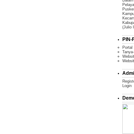
Dalam
Pelaya
Puske
Kampun
Kecam
Kabupa
(Julio 
PIN-F
Portal
Tanya-
Websit
Websi
Admi
Regist
Login
Demo