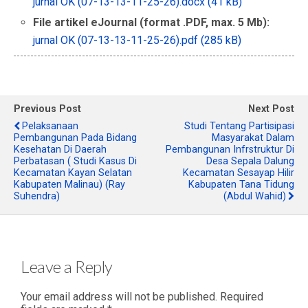
jurnal OK (07-13-13-11-25-26).docx (41 kB)
File artikel eJournal (format .PDF, max. 5 Mb):
jurnal OK (07-13-13-11-25-26).pdf (285 kB)
Previous Post
Next Post
Pelaksanaan
Studi Tentang Partisipasi
Pembangunan Pada Bidang
Masyarakat Dalam
Kesehatan Di Daerah
Pembangunan Infrstruktur Di
Perbatasan ( Studi Kasus Di
Desa Sepala Dalung
Kecamatan Kayan Selatan
Kecamatan Sesayap Hilir
Kabupaten Malinau) (Ray
Kabupaten Tana Tidung
Suhendra)
(Abdul Wahid)
Leave a Reply
Your email address will not be published.
Required