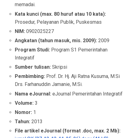
memadai.
Kata kunci (max. 80 huruf atau 10 kata):
Prosedur, Pelayanan Publik, Puskesmas
NIM:
0902025227
Angkatan (tahun masuk, mis. 2009):
2009
Program Studi:
Program S1 Pemerintahan
Integratif
Sumber tulisan:
Skripsi
Pembimbing:
Prof. Dr. Hj. Aji Ratna Kusuma, M.Si
Drs. Farhanuddin Jamanie, M.Si.
Nama eJournal:
eJournal Pemerintahan Integratif
Volume:
3
Nomor:
1
Tahun:
2013
File artikel eJournal (format .doc, max. 2 Mb):