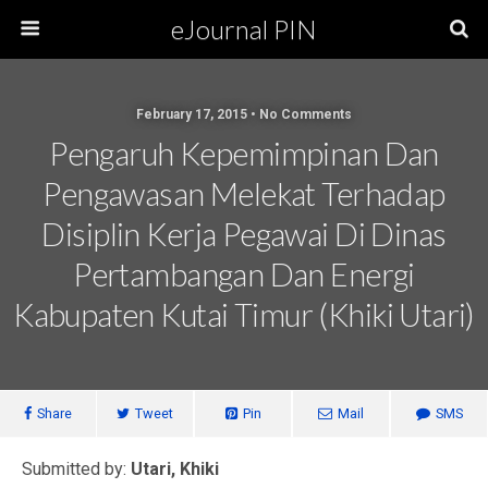
eJournal PIN
February 17, 2015 • No Comments
Pengaruh Kepemimpinan Dan
Pengawasan Melekat Terhadap
Disiplin Kerja Pegawai Di Dinas
Pertambangan Dan Energi
Kabupaten Kutai Timur (Khiki Utari)
Share
Tweet
Pin
Mail
SMS
Submitted by:
Utari, Khiki