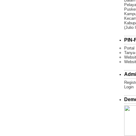
Dalam
Pelaya
Puske
Kampun
Kecam
Kabupa
(Julio 
PIN-F
Portal
Tanya-
Websit
Websi
Admi
Regist
Login
Demo