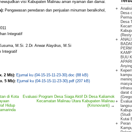
Terb
mewujudkan visi Kabupaten Malinau aman nyaman dan damai.
Analis
):
Pengawasan peredaran dan penjualan minuman beralkohol,
Desa 
Permas
Desa T
Kecam
011
Kabupa
an Integratif
(Resty
ANALI
BADA
a Kusuma, M.Si. 2.Dr. Anwar Alaydrus, M.Si
PERM
Integratif
KAMP
BUU 
APARI 
Anying
Kepem
kampu
x. 2 Mb):
Ejurnal ku (04-15-15-11-23-30).doc (88 kB)
mening
x. 5 Mb):
Ejurnal ku (04-15-15-11-23-30).pdf (207 kB)
masya
infras
darat 
an di Kota
Evaluasi Program Desa Siaga Aktif Di Desa Kaliamok
(Grego
ayaan
Kecamatan Malinau Utara Kabupaten Malinau
Evalua
af Hidup
(Krisnovianti)
→
langsu
Samarinda
Kabupa
(Studi
Kutai 
Peran 
Kampun