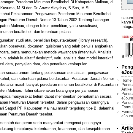
arangan Peredaran Minuman Beralkohol Di Kabupaten Malinau, di
a Kusuma, M.Si dan Dr. Anwar Alaydrus, S.Sos, M.Si.
engetahui Pelaksanaan Pengawasan Peredaran Minuman Beralkohol
eJourn
ngan Peraturan Daerah Nomor 13 Tahun 2002 Tentang Larangan
karya 
ten Malinau, dengan fokus penelitian, yaitu sosialisasi,
Integra
numan beralkohol, dan ketentuan pidana.
nakan studi atau penelitian kepustakakaan (library research),
ukan observasi, dokumen, quisioner yang telah penulis angketkan
ara, serta mengunakan metode wawancara (interview). Analisis
ni adalah kualitatif deskriptif, yaitu analisis data model interaktif
si data, penyajian data, dan penarikan kesimpulan.
Peng
eJou
mbaran secara umum tentang pelaksanaan sosialisasi, pengawasan
kohol, dan ketentuan pidana berdasarkan Peraturan Daerah Nomor
Home
diketahui masih banyak peredaran minuman beralkohol di Kecamtan
Pandu
Artike
ten Malinau. Halini dikarenakan kurangnya penyampaian
Pandua
an kepada masyarakat belum dapat memberikan pemahaman secara
eJourn
apan Peraturan Daerah tersebut, dalam pengawasan kurangnya
Pandu
Formul
ari Satpol PP Kabupaten Malinau masih tergolong tipe B, dalamhal
Formul
aan Peraturan Daerah tesebut.
eJourn
emerintah dan peran serta masyarakat mengenai pentingnya
Artik
dukung terciptanya ketentraman, keamanan, dan kesejahteraan