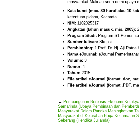
masyarakat Malinau serta demi upaya 
Kata kunci (max. 80 huruf atau 10 kata
ketentuan pidana, Kecamta
NIM:
1102025317
Angkatan (tahun masuk, mis. 2009):
2
Program Studi:
Program S1 Pemerintah
Sumber tulisan:
Skripsi
Pembimbing:
1.Prof. Dr. Hj. Aji Ratn
Nama eJournal:
eJournal Pemerintahan 
Volume:
3
Nomor:
1
Tahun:
2015
File artikel eJournal (format .doc, ma
File artikel eJournal (format .PDF, ma
←
Pembangunan Berbasis Ekonomi Kerakyat
Samarinda (Upaya Pembinaan dan Pemberd
Masyarakat Dalam Rangka Meningkatkan Tar
Masyarakat di Kelurahan Baqa Kecamatan 
Seberang (Hendika Julianda)