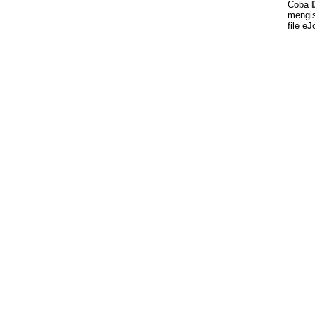
Coba
mengis
file eJ