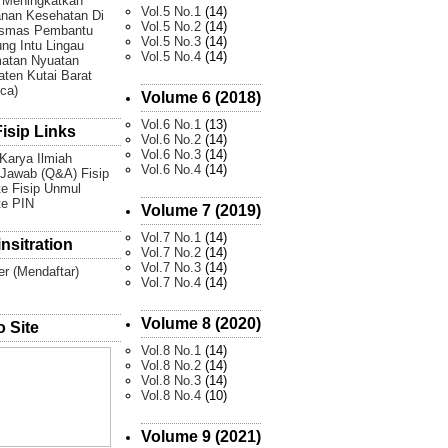
 Meningkatkan
Vol.5 No.1
(14)
nan Kesehatan Di
Vol.5 No.2
(14)
smas Pembantu
Vol.5 No.3
(14)
g Intu Lingau
Vol.5 No.4
(14)
atan Nyuatan
ten Kutai Barat
Ica)
Volume 6 (2018)
Vol.6 No.1
(13)
isip Links
Vol.6 No.2
(14)
Vol.6 No.3
(14)
 Karya Ilmiah
Vol.6 No.4
(14)
Jawab (Q&A) Fisip
e Fisip Unmul
te PIN
Volume 7 (2019)
Vol.7 No.1
(14)
nsitration
Vol.7 No.2
(14)
Vol.7 No.3
(14)
er (Mendaftar)
Vol.7 No.4
(14)
Volume 8 (2020)
 Site
Vol.8 No.1
(14)
Vol.8 No.2
(14)
Vol.8 No.3
(14)
Vol.8 No.4
(10)
Volume 9 (2021)