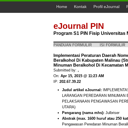
Home
Kontak
Profil eJournal
eJournal PIN
Program S1 PIN Fisip Universita
PANDUAN FORMULIR
ISI FORMULIR
Implementasi Peraturan Daerah Nom
Beralkohol Di Kabupaten Malinau (S
Minuman Beralkohol Di Kecamatan Mal
Submitted by:
,
On:
Apr 15, 2015 @ 11:23 AM
IP:
202.67.39.22
Judul artikel eJournal:
IMPLEMENTAS
LARANGAN PEREDARAN MINUMAN B
PELAKSANAAN PENGAWASAN PERE
UTARA)
Pengarang (nama mhs):
Julbriser
Abstrak (max. 1600 huruf atau 250 kat
Pengawasan Peredaran Minuman Beralk