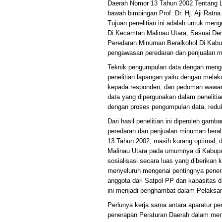
Daerah Nomor 13 Tahun 2002 Tentang L
bawah bimbingan Prof. Dr. Hj. Aji Ratn
Tujuan penelitian ini adalah untuk m
Di Kecamtan Malinau Utara, Sesuai De
Peredaran Minuman Beralkohol Di Kabupa
pengawasan peredaran dan penjualan mi
Teknik pengumpulan data dengan menggu
penelitian lapangan yaitu dengan melak
kepada responden, dan pedoman wawanc
data yang dipergunakan dalam penelitian i
dengan proses pengumpulan data, reduk
Dari hasil penelitian ini diperoleh ga
peredaran dan penjualan minuman beral
13 Tahun 2002, masih kurang optimal, 
Malinau Utara pada umumnya di Kabupa
sosialisasi secara luas yang diberik
menyeluruh mengenai pentingnya pener
anggota dari Satpol PP dan kapasitas d
ini menjadi penghambat dalam Pelaksan
Perlunya kerja sama antara aparatur p
penerapan Peraturan Daerah dalam men