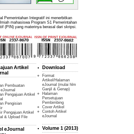
al Pemerintahan Integratif ini menerbitkan
ilmiah mahasiswa Program S1 Pemerintahan
tif (PIN) yang materinya berasal dari skripsi.
ajuan Artikel
Download
rnal
Format
Artikel/Halaman
eJournal (mulai hlm
an Pembuatan
Ganjil & Genap)
l eJournal
Halaman
n Pengajuan Artikel
Persetujuan
al
Pembimbing
an Pengisian
Cover Artikel
ir
Contoh Artikel
ir Pengajuan Artikel
eJournal
al & Upload File
Volume 1 (2013)
el eJournal