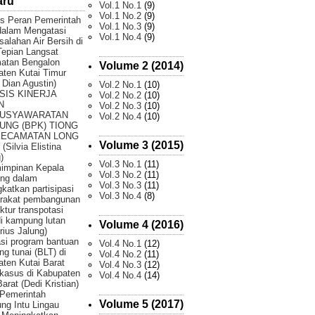
aru
Vol.1 No.1
(9)
Vol.1 No.2
(9)
is Peran Pemerintah
Vol.1 No.3
(9)
dalam Mengatasi
Vol.1 No.4
(9)
alahan Air Bersih di
epian Langsat
atan Bengalon
Volume 2 (2014)
ten Kutai Timur
 Dian Agustin)
Vol.2 No.1
(10)
SIS KINERJA
Vol.2 No.2
(10)
N
Vol.2 No.3
(10)
USYAWARATAN
Vol.2 No.4
(10)
UNG (BPK) TIONG
KECAMATAN LONG
Volume 3 (2015)
(Silvia Elistina
)
Vol.3 No.1
(11)
impinan Kepala
Vol.3 No.2
(11)
ng dalam
Vol.3 No.3
(11)
katkan partisipasi
Vol.3 No.4
(8)
rakat pembangunan
uktur transpotasi
di kampung lutan
Volume 4 (2016)
rius Jalung)
si program bantuan
Vol.4 No.1
(12)
ng tunai (BLT) di
Vol.4 No.2
(11)
ten Kutai Barat
Vol.4 No.3
(12)
 kasus di Kabupaten
Vol.4 No.4
(14)
Barat (Dedi Kristian)
Pemerintah
Volume 5 (2017)
g Intu Lingau