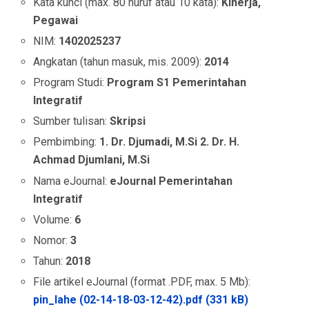
Kata kunci (max. 80 huruf atau 10 kata):
Kinerja,
Pegawai
NIM:
1402025237
Angkatan (tahun masuk, mis. 2009):
2014
Program Studi:
Program S1 Pemerintahan
Integratif
Sumber tulisan:
Skripsi
Pembimbing:
1. Dr. Djumadi, M.Si 2. Dr. H.
Achmad Djumlani, M.Si
Nama eJournal:
eJournal Pemerintahan
Integratif
Volume:
6
Nomor:
3
Tahun:
2018
File artikel eJournal (format .PDF, max. 5 Mb):
pin_lahe (02-14-18-03-12-42).pdf (331 kB)