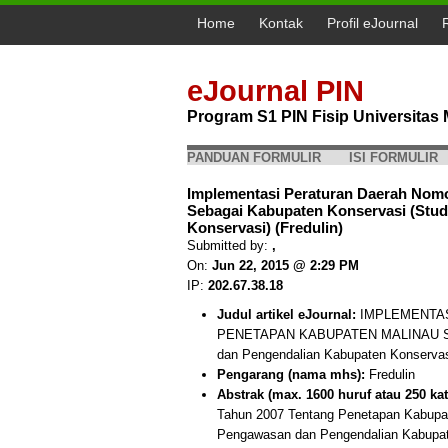
Home
Kontak
Profil eJournal
eJournal PIN
Program S1 PIN Fisip Universita
PANDUAN FORMULIR
ISI FORMULIR
Implementasi Peraturan Daerah Nomo
Sebagai Kabupaten Konservasi (Stu
Konservasi) (Fredulin)
Submitted by:
,
On:
Jun 22, 2015 @ 2:29 PM
IP:
202.67.38.18
Judul artikel eJournal:
IMPLEMENTAS
PENETAPAN KABUPATEN MALINAU SE
dan Pengendalian Kabupaten Konservas
Pengarang (nama mhs):
Fredulin
Abstrak (max. 1600 huruf atau 250 kat
Tahun 2007 Tentang Penetapan Kabupat
Pengawasan dan Pengendalian Kabupate