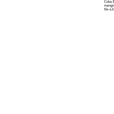
Coba
mengis
file eJ