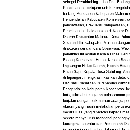
sebagai Pembimbing I dan Drs. Endang
Penelitian ini bertujuan untuk menget
tentang Penetapan Kabupaten Malinau
Pengendalian Kabupaten Konservasi, de
pengawasan, Frekuensi pengawasan, Be
Penelitian ini dilaksanakan di Kantor 
Daerah Kabupaten Malinau, Desa Pula
Selatan Hilir Kabupaten Malinau dengan
dilakukan dengan cara Observasi, Waw
penelitian ini adalah Kepala Dinas Keh
Bidang Konservasi Hutan, Kepala Bada
lingkungan Hidup Daerah, Kepala Bida
Pulau Sapi, Kepala Desa Setulang. Anal
di lapangan, mengklasifikasikan data, d
Dari hasil penelitian ini diperoleh g
Pengendalian Kabupaten Konservasi be
baik, diketahui kegiatan pelaksanaan 
berjalan dengan baik namun adanya pe
oknum yang masih melakukan perusakan 
secara luas yang diberikan kepada m
secara menyeluruh mengenai pentingny
kurangnya aparatur dari Pemerintah D
ini menjadi penghambat dalam pelaksan