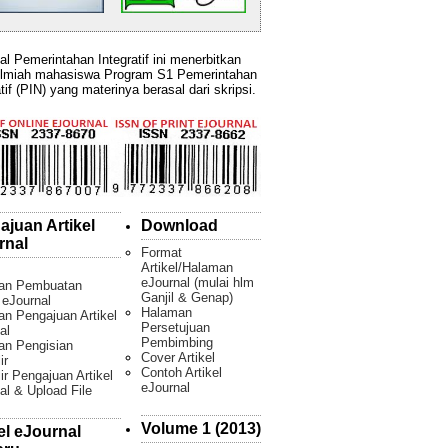
al Pemerintahan Integratif ini menerbitkan
ilmiah mahasiswa Program S1 Pemerintahan
tif (PIN) yang materinya berasal dari skripsi.
ajuan Artikel
Download
rnal
Format
Artikel/Halaman
eJournal (mulai hlm
an Pembuatan
Ganjil & Genap)
l eJournal
Halaman
n Pengajuan Artikel
Persetujuan
al
Pembimbing
an Pengisian
Cover Artikel
ir
Contoh Artikel
ir Pengajuan Artikel
eJournal
al & Upload File
Volume 1 (2013)
el eJournal