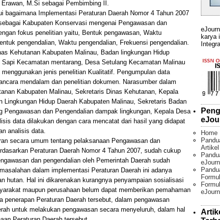
 Erawan, M.Si sebagai Pembimbing II.
ahui bagaimana Implementasi Peraturan Daerah Nomor 4 Tahun 2007
 sebagai Kabupaten Konservasi mengenai Pengawasan dan
eJourn
ngan fokus penelitian yaitu, Bentuk pengawasan, Waktu
karya 
ntuk pengendalian, Waktu pengendalian, Frekuensi pengendalian.
Integra
Dinas Kehutanan Kabupaten Malinau, Badan lingkungan Hidup
u Sapi Kecamatan mentarang, Desa Setulang Kecamatan Malinau
 menggunakan jenis penelitian Kualitatif. Pengumpulan data
ancara mendalam dan penelitian dokumen. Narasumber dalam
utanan Kabupaten Malinau, Sekretaris Dinas Kehutanan, Kepala
n Lingkungan Hidup Daerah Kabupaten Malinau, Sekretaris Badan
Peng
ng Pengawasan dan Pengendalian dampak lingkungan, Kepala Desa
eJou
isis data dilakukan dengan cara mencatat dari hasil yang didapat
an analisis data.
Home
Pandu
ambaran secara umum tentang pelaksanaan Pengawasan dan
Artike
rdasarkan Peraturan Daerah Nomor 4 Tahun 2007, sudah cukup
Pandua
pengawasan dan pengendalian oleh Pemerintah Daerah sudah
eJourn
Pandu
rmasalahan dalam implementasi Peraturan Daerah ini adanya
Formul
hutan. Hal ini dikarenakan kurangnya penyampaian sosialisasi
Formul
asyarakat maupun perusahaan belum dapat memberikan pemahaman
eJourn
a penerapan Peraturan Daerah tersebut, dalam pengawasan
aerah untuk melakukan pengawasan secara menyeluruh, dalam hal
Artik
aan Peraturan Daerah tersebut.