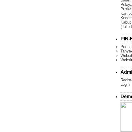
Dalam
Pelaya
Puske
Kampun
Kecam
Kabupa
(Julio 
PIN-F
Portal
Tanya-
Websit
Websi
Admi
Regist
Login
Demo