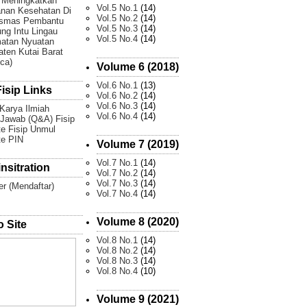
 Meningkatkan
Vol.5 No.1
(14)
nan Kesehatan Di
Vol.5 No.2
(14)
smas Pembantu
Vol.5 No.3
(14)
g Intu Lingau
Vol.5 No.4
(14)
atan Nyuatan
ten Kutai Barat
Ica)
Volume 6 (2018)
Vol.6 No.1
(13)
isip Links
Vol.6 No.2
(14)
Vol.6 No.3
(14)
 Karya Ilmiah
Vol.6 No.4
(14)
Jawab (Q&A) Fisip
e Fisip Unmul
te PIN
Volume 7 (2019)
Vol.7 No.1
(14)
nsitration
Vol.7 No.2
(14)
Vol.7 No.3
(14)
er (Mendaftar)
Vol.7 No.4
(14)
Volume 8 (2020)
 Site
Vol.8 No.1
(14)
Vol.8 No.2
(14)
Vol.8 No.3
(14)
Vol.8 No.4
(10)
Volume 9 (2021)