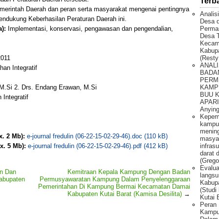
Terb
emerintah Daerah dan peran serta masyarakat mengenai pentingnya
Analis
ndukung Keberhasilan Peraturan Daerah ini.
Desa 
Permas
):
Implementasi, konservasi, pengawasan dan pengendalian,
Desa T
Kecam
Kabupa
(Resty
011
ANALI
an Integratif
BADA
PERM
KAMP
 M.Si 2. Drs. Endang Erawan, M.Si
BUU 
Integratif
APARI 
Anying
Kepem
kampu
mening
x. 2 Mb):
e-journal fredulin (06-22-15-02-29-46).doc (110 kB)
masya
infras
x. 5 Mb):
e-journal fredulin (06-22-15-02-29-46).pdf (412 kB)
darat 
(Grego
Evalua
an Dan
Kemitraan Kepala Kampung Dengan Badan
langsu
abupaten
Permusyawaratan Kampung Dalam Penyelenggaraan
Kabupa
Pemerintahan Di Kampung Bermai Kecamatan Damai
(Studi
Kabupaten Kutai Barat (Kamisa Desilita)
→
Kutai 
Peran 
Kampun