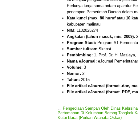
Perlunya kerja sama antara aparatur P
penerapan Pemerintah Daerah dalam me
Kata kunci (max. 80 huruf atau 10 kata
kabupaten malinau
NIM:
1102025274
Angkatan (tahun masuk, mis. 2009):
2
Program Studi:
Program S1 Pemerintah
Sumber tulisan:
Skripsi
Pembimbing:
1. Prof. Dr. H. Masjaya,
Nama eJournal:
eJournal Pemerintahan 
Volume:
3
Nomor:
2
Tahun:
2015
File artikel eJournal (format .doc, ma
File artikel eJournal (format .PDF, ma
←
Pengeolaan Sampah Oleh Dinas Kebrsih
Pertamanan Di Kelurahan Barong Tongkok K
Kutai Barat (Perlian Wranata Oskar)