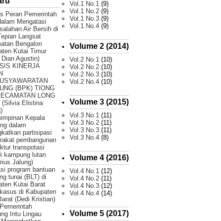
aru
Vol.1 No.1
(9)
Vol.1 No.2
(9)
is Peran Pemerintah
Vol.1 No.3
(9)
dalam Mengatasi
Vol.1 No.4
(9)
alahan Air Bersih di
epian Langsat
atan Bengalon
Volume 2 (2014)
ten Kutai Timur
 Dian Agustin)
Vol.2 No.1
(10)
SIS KINERJA
Vol.2 No.2
(10)
N
Vol.2 No.3
(10)
USYAWARATAN
Vol.2 No.4
(10)
UNG (BPK) TIONG
KECAMATAN LONG
Volume 3 (2015)
(Silvia Elistina
)
Vol.3 No.1
(11)
impinan Kepala
Vol.3 No.2
(11)
ng dalam
Vol.3 No.3
(11)
katkan partisipasi
Vol.3 No.4
(8)
rakat pembangunan
uktur transpotasi
di kampung lutan
Volume 4 (2016)
rius Jalung)
si program bantuan
Vol.4 No.1
(12)
ng tunai (BLT) di
Vol.4 No.2
(11)
ten Kutai Barat
Vol.4 No.3
(12)
 kasus di Kabupaten
Vol.4 No.4
(14)
Barat (Dedi Kristian)
Pemerintah
Volume 5 (2017)
g Intu Lingau