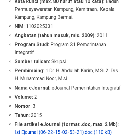
Kata kunci (max. 80 huruf atau 10 kata):
Badan
Permusyawaratan Kampung, Kemitraan,. Kepala
Kampung, Kampung Bermai.
NIM:
1102025331
Angkatan (tahun masuk, mis. 2009):
2011
Program Studi:
Program S1 Pemerintahan
Integratif
Sumber tulisan:
Skripsi
Pembimbing:
1.Dr. H. Abdullah Karim, M.Si 2. Drs.
H. Muhammad Noor, M.si
Nama eJournal:
eJournal Pemerintahan Integratif
Volume:
2
Nomor:
3
Tahun:
2015
File artikel eJournal (format .doc, max. 2 Mb):
Isi Ejournal (06-22-15-02-53-21).doc (110 kB)